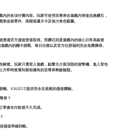
戲內的各項付費內容。玩家可使用至尊券在遊戲內等值兌換鑽石，
戰車改裝零件、高階巡邏月卡及強力角色藍圖。
只能透過官方儲值管道取得。而鑽石則是遊戲內的核心日常高級貨
能透過遊戲內的關卡挑戰、每日任務以及官方社群福利完全免費獲得。
色帳號。玩家只需登入遊戲，點擊主介面頂部的貨幣欄、進入背包
上方即時查看到當前擁有的至尊券剩餘餘額。
暢。 KALEOZ提供安全且規範的儲值體驗。
至尊券？
訂單會在付款後不久完成。
？
確保儲值準確到帳。