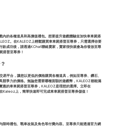
戲內的各種道具和高價值禮包。想要提升遊戲體驗並加快車車屍搭
EOZ。在KALEOZ上輕鬆購買車車屍搭普至尊券，只需選擇你要
款成功後，請透過KChat聯絡賣家，賣家很快就會為你發放至尊
車屍搭普至尊券！
普？
的交易平台，讓您以更低的價格購買各種道具，例如至尊券、鑽石、
競爭力的價格。無論您需要哪種面額的遊戲幣，KALEOZ都能滿
惠的車車屍搭普至尊券，KALEOZ是理想的選擇。立即在
在Kaleoz上，簡單快速即可完成車車屍搭普至尊券儲值！
內限時禮包、戰車改裝及角色等付費內容。至尊券只能透過官方網