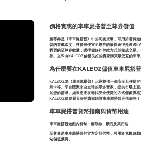
價格實惠的車車屍搭普至尊券儲值
至尊券是《車車屍搭普》中的高級貨幣，可用於購買遊
普的遊戲進度，獲得最便宜至尊券的最快途徑是透過KAL
購買的至尊券數量，選擇偏好的付款方式並完成交易。付
券。立即向KALEOZ信譽良好的賣家購買最便宜的車
為什麼要在KALEOZ儲值車車屍搭
KALEOZ為《車車屍搭普》玩家提供一個安全且便捷
月卡等。平台匯聚來自全球的眾多賣家，提供市場上更具
足您的需求。如果您正在尋找安全便捷的方式儲值價格實
KALEOZ從信譽良好的賣家購買車車屍搭普充值服務！
車車屍搭普貨幣指南與貨幣用途
車車屍搭普遊戲內貨幣 – 至尊券、鑽石及其用途
至尊券
是車車屍搭普的官方定額代幣，可用於兌換遊戲
站儲值獲得。