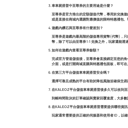
車車屍搭普中至尊券的主要用途是什麼？
至尊券是官方推出的定額儲值代幣，專用於兌換遊
或是直接在商城內選購對應價值的限時特惠禮包、
遊戲內鑽石與至尊券有什麼差別？
至尊券是遊戲內最高階的儲值專用貨幣(代幣)，
幣，除了可以由至尊券 1:1 兌換之外，玩家還
如何在遊戲內查看至尊券餘額？
完成官方管道儲值後，至尊券會直接綁定至您的角
介面，或是打開商城直購與特惠禮包面板，即可在
在第三方平台儲值車車屍搭普安全嗎？
選擇可靠且成熟的平台有助於降低風險並確保交易順
在KALEOZ平台儲值車車屍搭普後多久可以收到
到帳時間取決於訂單確認與賣家回覆速度，大多數
在KALEOZ平台儲值車車屍搭普需要提供哪些資訊
玩家通常需要提供正確的伺服器和使用者 ID，以