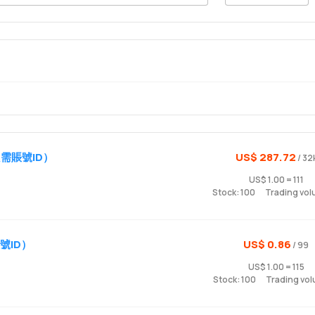
需賬號ID）
US$ 287.72
/ 32
US$ 1.00 = 111
Stock: 100
Trading vol
號ID）
US$ 0.86
/ 99
US$ 1.00 = 115
Stock: 100
Trading vol