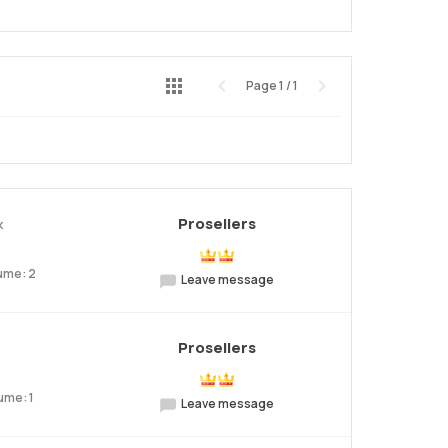
Page
1
/
1
Preview
Next
Prosellers
k
ume: 2
Leave message
Prosellers
ume: 1
Leave message