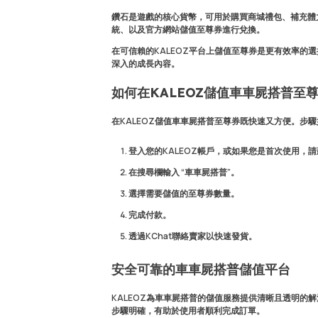
鑽石
是遊戲的核心貨幣，可用於購買商城禮包、補充體
統、以及官方網站儲值至尊券進行兌換。
在可信賴的KALEOZ平台上儲值至尊券是更有效率的
深入的成長內容。
如何在KALEOZ儲值車車屍搭普至
在KALEOZ儲值車車屍搭普至尊券既快速又方便。步
登入您的KALEOZ帳戶，或如果您是首次使用，
在搜尋欄輸入 “車車屍搭普”。
選擇需要儲值的至尊券數量。
完成付款。
透過KChat聯絡賣家以快速發貨。
安全可靠的車車屍搭普儲值平台
KALEOZ為車車屍搭普的儲值服務提供清晰且透明的
步驟明確，有助於使用者順利完成訂單。