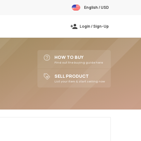
English / USD
Login / Sign-Up
HOW TO BUY
Find out the buying guide here
SELL PRODUCT
List your item & start selling now