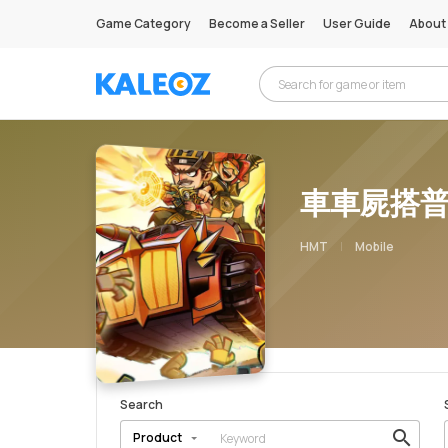
Game Category
Become a Seller
User Guide
About
車車屍搭
HMT
Mobile
Search