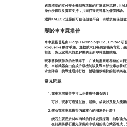
透過標準的支付安全機制與準確的訂單處理流程，KAL
操作步驟以及賣家支持，共同打造更可靠的儲值體驗。
選擇KALEOZ這樣的可信任儲值平台，有助於確保儲
關於車車屍搭普
車車屍搭普
是由 Higgs Technology Co., 
Roguelike 動作手遊。遊戲以末日喪屍危機為背
框架，為玩家帶來熱血解壓的全新即時競技體驗。
玩家將扮演倖存的改裝車手，在被無盡屍潮吞噬的末日
統、車載武器自由合成升級機制以及戰車部位爆改養成
求生陣容、挑戰速通排行榜，體驗極致暢快的割草樂趣
常見問題
在車車屍搭普中可以免費獲得鑽石嗎？
可以，玩家可透過任務、活動、成就以及登入獎勵
鑽石在車車屍搭普內最核心的用途是什麼？
鑽石主要用於材料商城的日常資源採購、抽取強力
在前期將鑽石優先保留給中後期的核心武器養成，