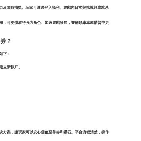
力及限時抽獎。玩家可透過登入福利、遊戲內日常與挑戰與成就系
選擇，可更快取得強力角色、加速遊戲發展，並解鎖車車屍搭普中更
尊券？
驟如下：
請建立新帳戶。
解決方案，讓玩家可以安心儲值至尊券和鑽石。平台流程清楚，操作