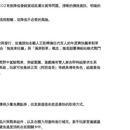
EOZ有效降低發錯貨或延遲出貨等問題。清晰的價格資訊、明確的
值流程順暢，並降低不必要的風險。
Limited 研發與發行、並邀請知名藝人王彩樺擔任代言人的年度爽快飆車割草
景，融合「無煞車狂飆」與「滿屏割草」概念，徹底顛覆傳統站樁式戰鬥
荒野中駕駛戰車、突破重圍。遊戲擁有雙人麻吉即時組隊求生系
系統，玩家可收集林正英（阿西道長）等經典傳奇角色，組建最強
。
獲得少量免費點券，但直接儲值依然是最快的取得方式。
晶片與戰車組件，以及在體力用盡時進行補充。新手玩家普遍建議
避免過度消耗在初期關卡中。