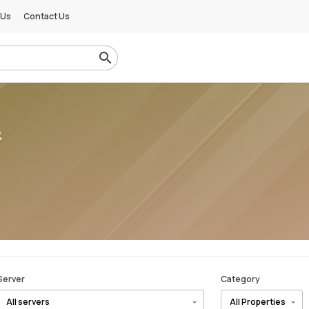
 Us
Contact Us
普
Server
Category