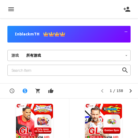
InblackmTH
高级卖家
游戏
卖家等级
Elite Power Seller
注册时间
2022/09/07
已验证
2022/09/09
搜索
位置
Thailand
1
/
158
新
价
销
卖
上一页
下一页
发
格
量
家
成功订单
95.81%
布
信
总计销售数量
158137
用
商品描述
5.00
服务质量
4.99