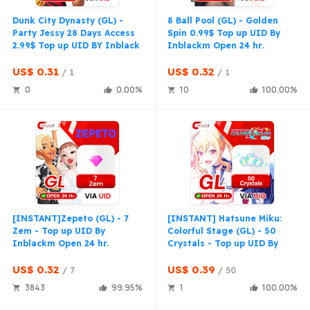
发货速度
4.99
Dunk City Dynasty (GL) -
8 Ball Pool (GL) - Golden
Party Jessy 28 Days Access
Spin 0.99$ Top up UID By
2.99$ Top up UID BY Inblack
Inblackm Open 24 hr.
Open 24 hr.
US$ 0.31
US$ 0.32
1
1
卖家信息
卖家商品
联系卖家
0
0.00
10
100.00
登录 / 
[INSTANT]Zepeto (GL) - 7
[INSTANT] Hatsune Miku:
Zem - Top up UID By
Colorful Stage (GL) - 50
Inblackm Open 24 hr.
Crystals - Top up UID By
Inblack Open 24 hr.
US$ 0.32
US$ 0.39
7
50
3843
99.95
1
100.00