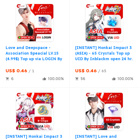
Love and Deepspace -
[INSTANT] Honkai Impact 3
Association Speacial LV.15
(ASIA) - 65 Crystals Top up
(4.99$) Top up via LOGIN By
UID By Inblackm open 24 hr.
Inblack Open 24 hr.
US$ 0.46
US$ 0.46
1
65
6
100.00
56
100.00
[INSTANT] Honkai Impact 3
[INSTANT] Love and