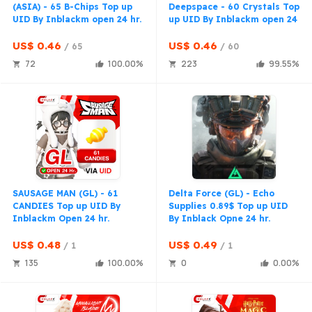
(ASIA) - 65 B-Chips Top up
Deepspace - 60 Crystals Top
UID By Inblackm open 24 hr.
up UID By Inblackm open 24
hr.
US$ 0.46
US$ 0.46
65
60
72
100.00
223
99.55
SAUSAGE MAN (GL) - 61
Delta Force (GL) - Echo
CANDIES Top up UID By
Supplies 0.89$ Top up UID
Inblackm Open 24 hr.
By Inblack Opne 24 hr.
US$ 0.48
US$ 0.49
1
1
135
100.00
0
0.00