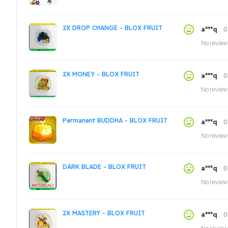
2X DROP CHANGE - BLOX FRUIT
0
a***q
No review
2X MONEY - BLOX FRUIT
0
a***q
No review
Permanent BUDDHA - BLOX FRUIT
0
a***q
No review
DARK BLADE - BLOX FRUIT
0
a***q
No review
2X MASTERY - BLOX FRUIT
0
a***q