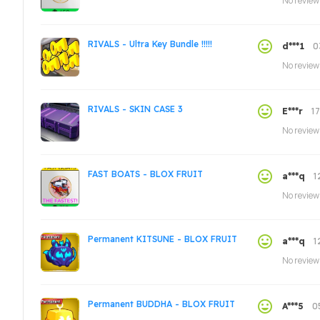
No review
RIVALS - Ultra Key Bundle !!!!!
0
d***1
No review
RIVALS - SKIN CASE 3
1
E***r
No review
FAST BOATS - BLOX FRUIT
1
a***q
No review
Permanent KITSUNE - BLOX FRUIT
1
a***q
No review
Permanent BUDDHA - BLOX FRUIT
0
A***5