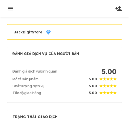
JackDigitStore
Cấp độ người bán
Seasoned Seller
ĐÁNH GIÁ DỊCH VỤ CỦA NGƯỜI BÁN
Đăng ký
2023/08/24
Người bán đã được xác minh
2024/08/10
Vị trí
5.00
Malaysia
Đánh giá dịch vụ bình quân
Mô tả sản phẩm
5.00
Chất lượng dịch vụ
5.00
Đơn hàng thành công
98%
Tốc độ giao hàng
5.00
Tổng doanh thu
489
Thời gian giao hàng
43 min
Thời gian hoạt động cuối cùng
2hr ago
TRẠNG THÁI GIAO DỊCH
Mô tả sản phẩm
5.00