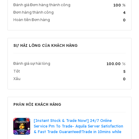
Chất lượng dịch vụ
5.00
Đánh giá Đơn hàng thành công
%
100
Tốc độ giao hàng
5.00
Đơn hàng thành công
4
Hoàn tiền Đơn hàng
0
Thông tin
Cửa hàng
Trò chuyện với người bán
SỰ HÀI LÒNG CỦA KHÁCH HÀNG
Đăng n
Đánh giá sự hài lòng
%
100.00
Tốt
5
Xấu
0
PHẢN HỒI KHÁCH HÀNG
[Instant Stock & Trade Now!] 24/7 Online
Service Pm To Trade- Aquila Server Satisfaction
& Fast Trade Guaranteed!Trade in 10mins while
online!