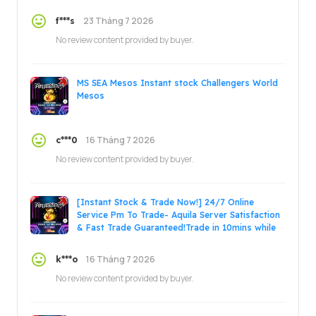
online!
23 Tháng 7 2026
f***s
No review content provided by buyer.
MS SEA Mesos Instant stock Challengers World
Mesos
16 Tháng 7 2026
c***0
No review content provided by buyer.
[Instant Stock & Trade Now!] 24/7 Online
Service Pm To Trade- Aquila Server Satisfaction
& Fast Trade Guaranteed!Trade in 10mins while
online!
16 Tháng 7 2026
k***o
No review content provided by buyer.