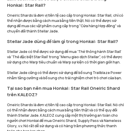
Honkai: Star Rail?
Oneiric Shards là đơn vị tiền tệ cao cấp trong Honkai: Star Rail, chỉ có
thể nhận được bằng cách mua bằng tiền thật. Nó có thể được sử
dụng để mua các vật phẩm cung cấp trong "Cửa hàng Hợp đồng" và
chuyển đổi thành Stellar Jade.
Stellar Jade dùng để làm gì trong Honkai: Star Rail?
Stellar Jade có thể được sử dụng để mua 'Thẻ thông hành Star Rail'
và 'Thẻ đặc biệt Star Rail' trong "Menu giao dịch Stellar", có thể được
sử dụng cho Warp tiêu chuẩn và Warp sự kiện có thời gian giới hạn.
Stellar Jade cũng có thể được sử dụng để bổ sung Trailblaze Power
nhằm tăng cường và bổ sung cho trải nghiệm chơi trò chơi của bạn.
Tại sao bạn nên mua Honkai: Star Rail Oneiric Shard
trên KALEOZ?
Oneiric Shards là đơn vị tiền tệ cao cấp trong Honkai: Star Rail. Nó chỉ
có thể nhận được bằng cách mua bằng tiền thật và có thể quy đổi
thành Stellar Jade. KALEOZ cung cấp một thị trường an toàn cho
người chơi Honkai để mua Oneiric Shard, Supply Pass và Nameless
Glory, v.v. Nó rất dễ sử dụng và có hàng trăm phương thức thanh