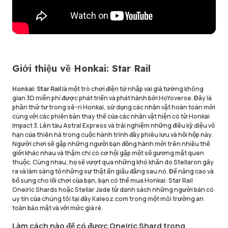
Giới thiệu về Honkai: Star Rail
Honkai: Star Rail
là một trò chơi điện tử nhập vai giả tưởng không
gian 3D miễn phí được phát triển và phát hành bởi HoYoverse. Đây là
phần thứ tư trong sê-ri Honkai, sử dụng các nhân vật hoàn toàn mới
cùng với các phiên bản thay thế của các nhân vật hiện có từ Honkai
Impact 3. Lên tàu Astral Express và trải nghiệm những điều kỳ diệu vô
hạn của thiên hà trong cuộc hành trình đầy phiêu lưu và hồi hộp này.
Người chơi sẽ gặp những người bạn đồng hành mới trên nhiều thế
giới khác nhau và thậm chí có cơ hội gặp một số gương mặt quen
thuộc. Cùng nhau, họ sẽ vượt qua những khó khăn do Stellaron gây
ra và làm sáng tỏ những sự thật ẩn giấu đằng sau nó. Để nâng cao và
bổ sung cho lối chơi của bạn, bạn có thể mua Honkai: Star Rail
Oneiric Shards hoặc Stellar Jade từ danh sách những người bán có
uy tín của chúng tôi tại đây Kaleoz.com trong một môi trường an
toàn bảo mật và với mức giá rẻ.
Làm cách nào để có được Oneiric Shard trong