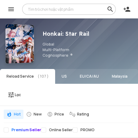
Honkai: Star Rail
Global
Multi-Platform
Cognosphere
Reload Service
US
EU/CA/AU
Malaysia
Lọc
Hot
New
Price
Rating
Premium Seller
Online Seller
PROMO