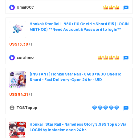
Umai007
Trò chu
Honkai: Star Rail - 980+110 Oneiric Shard $15 (LOGIN
METHOD) **Need Account & Password to login**
US$ 13.38
/ 1
surahmo
Trò chu
[INSTANT] Honkai Star Rail - 6480+1600 Oneiric
Shard - Fast Delivery-Open 24 hr - UID
US$ 94.21
/ 1
TGSTopup
Trò chu
Honkai : Star Rail - Nameless Glory 9.99$ Top up Via
LOGIN by Inblackm open 24 hr.