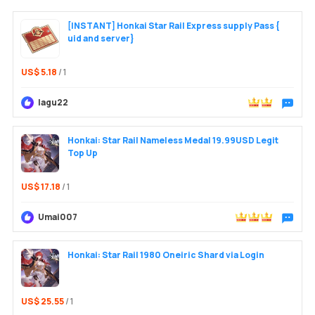
[INSTANT] Honkai Star Rail Express supply Pass {
uid and server}
US$ 5.18
/ 1
lagu22
Trò chu
Đăng n
Honkai: Star Rail Nameless Medal 19.99USD Legit
Top Up
US$ 17.18
/ 1
Umai007
Trò chu
Honkai: Star Rail 1980 Oneiric Shard via Login
US$ 25.55
/ 1