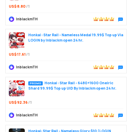
US$ 8.80
/ 1
InblackmTH
Trò chu
Honkai : Star Rail - Nameless Medal 19.99$ Top up Via
LOGIN by Inblackm open 24 hr.
US$ 17.61
/ 1
InblackmTH
Trò chu
Honkai : Star Rail - 6480+1600 Oneiric
PROMO
Shard 99.99$ Top up UID By Inblackm open 24 hr.
US$ 92.36
/ 1
InblackmTH
Trò chu
Honkai: Star Rail - Nameless Glory $10 (LOGIN