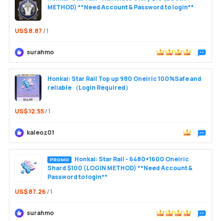
METHOD) **Need Account & Password to login**
US$ 8.87
/ 1
surahmo
Trò chu
Honkai: Star Rail Top up 980 Oneiric 100%Safe and
reliable （Login Required）
US$ 12.55
/ 1
kaleoz01
Trò chu
Honkai: Star Rail - 6480+1600 Oneiric
PROMO
Shard $100 (LOGIN METHOD) **Need Account &
Password to login**
US$ 87.26
/ 1
surahmo