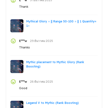
31 ธันวาคม 2025
E***w
Thank
Mythical Glory ⭐ || Range 50-100 ⭐ || 1 Quantity=
1⭐
29 ธันวาคม 2025
E***w
Thanks
Mythic placement to Mythic Glory (Rank
Boosting)
26 ธันวาคม 2025
E***w
Good
Legend V to Mythic (Rank Boosting)