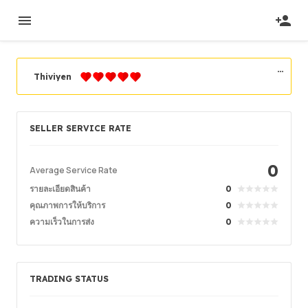
Thiviyen
เลเวลผู้ขาย
Elite Novice Seller
SELLER SERVICE RATE
สมัครสมาชิก
2019/11/25
Seller Verified
2023/01/09
Location
0
Malaysia
Average Service Rate
รายละเอียดสินค้า
0
คุณภาพการให้บริการ
0
คำสั่งซื้อสำเร็จ
87.02%
ความเร็วในการส่ง
0
ยอดขายโดยรวม
181
Average Delivery Time
1days 4hrs
เวลาใช้งานล่าสุด
2days 3hrs ago
TRADING STATUS
รายละเอียดสินค้า
5.00