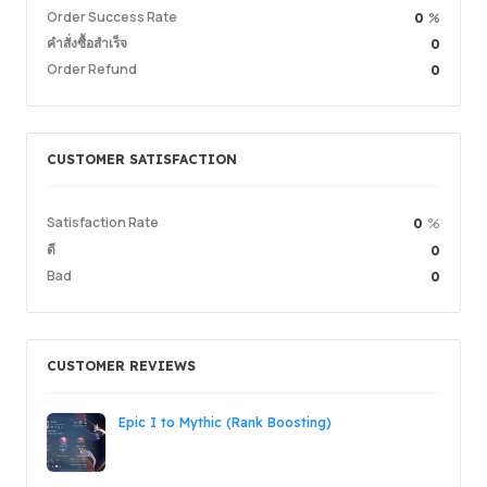
คุณภาพการให้บริการ
5.00
Order Success Rate
%
0
ความเร็วในการส่ง
5.00
คำสั่งซื้อสำเร็จ
0
Order Refund
0
Info
Store
Leave message
CUSTOMER SATISFACTION
Login /
Satisfaction Rate
%
0
ดี
0
Bad
0
CUSTOMER REVIEWS
Epic I to Mythic (Rank Boosting)