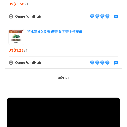
US$ 6.50
/ 1
GameFundHub
พูดคุยกับ
逆水寒 60 纹玉 仅需ID 无需上号充值
US$ 1.29
/ 1
GameFundHub
พูดคุยกับ
หน้า
1
/
1