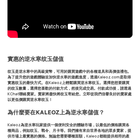
實惠的逆水寒纹玉儲值
纹玉是逆水寒中的高級貨幣，可用於購買遊戲中的各種道具和高價值禮包。
為了提升您的遊戲體驗並加快逆水寒的遊戲進度，透過Kaleoz.com是取得
實惠纹玉的最快方式。在Kaleoz上輕鬆購買逆水寒纹玉。選擇您想要購買
的纹玉數量，選擇您喜歡的付款方式，然後完成交易。付款成功後，請透過
KChat聯絡賣家。賣家將盡快將纹玉寄給您。立即從我們信譽良好的賣家處
以更低價購買逆水寒纹玉！
為什麼要在KALEOZ上為逆水寒儲值？
Kaleoz為逆水寒玩家提供一個便利安全的體驗市場，以最低的價格購買各
種商品，例如纹玉、戰令、月卡等。我們擁有來自世界各地的眾多賣家，提
供市場上最實惠的價格。無論您需要哪種面額，Kaleoz都能提供相符的產