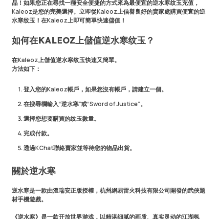
品！如果您正在尋找一種安全便捷的方式來為最便宜的逆水寒纹玉充值，
Kaleoz是您的完美選擇。立即從Kaleoz上信譽良好的賣家處購買便宜的逆
水寒纹玉！在Kaleoz上即可簡單快速儲值！
如何在KALEOZ上儲值逆水寒纹玉？
在Kaleoz上儲值逆水寒纹玉快速又簡單。
方法如下：
登入您的Kaleoz帳戶，如果您沒有帳戶，請建立一個。
在搜尋欄輸入“逆水寒”或“Sword of Justice”。
選擇您想要購買的纹玉數量。
完成付款。
透過KChat聯絡賣家並等待您的物品出貨。
關於逆水寒
逆水寒
是一款由溫瑞安正版授權，杭州網易雷火科技有限公司開發的武俠題
材手機遊戲。
《逆水寒》是一款开放世界游戏，以精湛细腻的画质、真实灵动的江湖氛