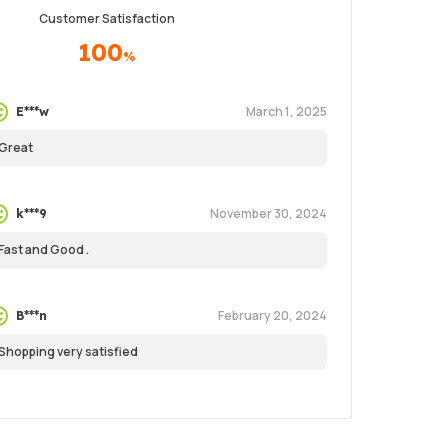
Customer Satisfaction
100
%
March 1, 2025
E***w
Great
November 30, 2024
k***9
Fast and Good .
February 20, 2024
B***n
Shopping very satisfied