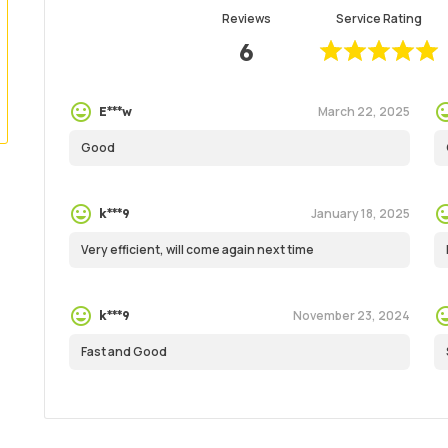
Reviews
Service Rating
6
March 22, 2025
E***w
Good
January 18, 2025
k***9
Very efficient, will come again next time
November 23, 2024
k***9
Fast and Good