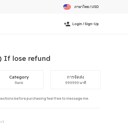
ภาษาไทย / USD
Login / Sign-Up
If lose refund
Category
การจัดส่ง
Rank
999999 นาที
questions before purchasing feel free to message me.
× 1