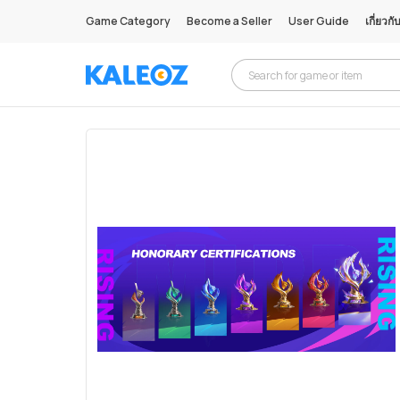
Game Category
Become a Seller
User Guide
เกี่ยวกั