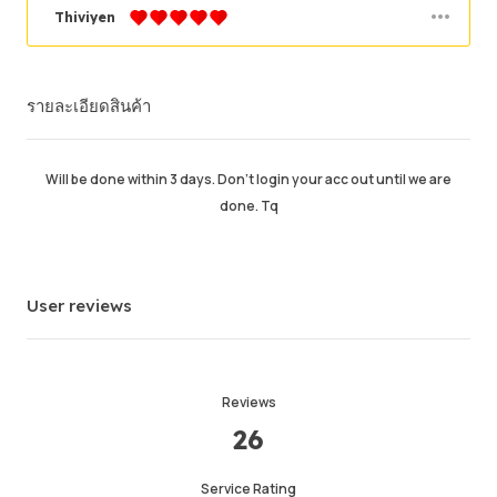
Thiviyen
คำสั่งซื้อสำเร็จ
87.02%
รายละเอียดสินค้า
ยอดขายโดยรวม
181
Average Delivery Time
20hr
เวลาใช้งานล่าสุด
11hr ago
Will be done within 3 days. Don’t login your acc out until we are
done. Tq
รายละเอียดสินค้า
5.00
คุณภาพการให้บริการ
5.00
ความเร็วในการส่ง
5.00
User reviews
Info
Store
Leave message
Reviews
26
Service Rating