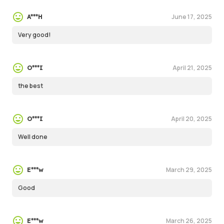
June 17, 2025
A***H
Very good!
April 21, 2025
O***I
the best
April 20, 2025
O***I
Well done
March 29, 2025
E***w
Good
March 26, 2025
E***w