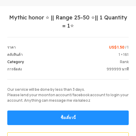
Mythic honor ⭐ || Range 25-50 ⭐|| 1 Quantity
= 1⭐
US$ 1.50
/ 1
ราคา
1 × 161
คลังสินค้า
Login /
Rank
Category
999999 นาที
การจัดส่ง
Our service will be done by less than 3 days.
Please lend your moonton account/facebook account to login your
account. Anything can message me via kaleoz
ซื้อเดี๋ยวนี้