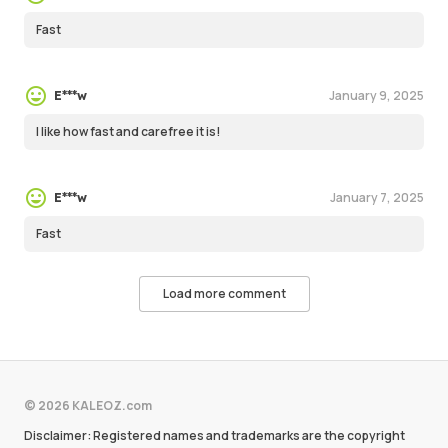
Fast
January 9, 2025
E***w
I like how fast and carefree it is!
January 7, 2025
E***w
Fast
Load more comment
© 2026 KALEOZ.com
Disclaimer: Registered names and trademarks are the copyright