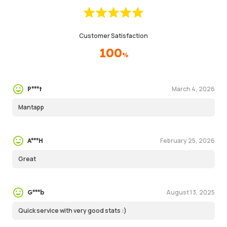
Customer Satisfaction
100
%
March 4, 2026
P***t
Mantapp
February 25, 2026
A***H
Great
August 13, 2025
G***b
Quick service with very good stats :)