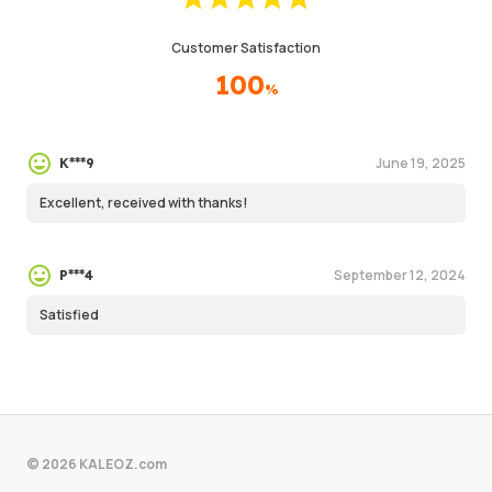
Customer Satisfaction
100
%
June 19, 2025
K***9
Excellent, received with thanks!
September 12, 2024
P***4
Satisfied
© 2026 KALEOZ.com