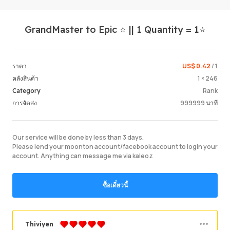
GrandMaster to Epic ⭐ || 1 Quantity = 1⭐
US$ 0.42
/ 1
ราคา
1 × 246
คลังสินค้า
Rank
Category
Login /
999999 นาที
การจัดส่ง
Our service will be done by less than 3 days.
Please lend your moonton account/facebook account to login your
account. Anything can message me via kaleoz
ซื้อเดี๋ยวนี้
Thiviyen