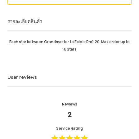
คำสั่งซื้อสำเร็จ
87.02%
รายละเอียดสินค้า
ยอดขายโดยรวม
181
Average Delivery Time
2hr
เวลาใช้งานล่าสุด
11hr ago
Each star between Grandmaster to Epic is Rm1.20. Max order up to
16 stars
รายละเอียดสินค้า
5.00
คุณภาพการให้บริการ
5.00
ความเร็วในการส่ง
5.00
User reviews
Info
Store
Leave message
Reviews
2
Service Rating