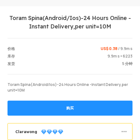
Toram Spina(Android/Ios)-24 Hours Online -
Instant Delivery,per unit=10M
US$ 0.38
/ 9.9m s
价格
9.9m s × 6223
库存
登录 / 
5 分钟
发货
Toram Spina(Android/Ios)-24 Hours Online -Instant Delivery,per
unit=10M
购买
Clarawong