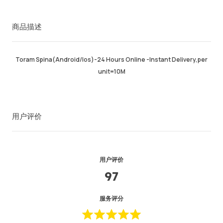
成功订单
90.18%
商品描述
总计销售数量
3252
平均发货时间
2hr
最近活跃时间
just now
Toram Spina(Android/Ios)-24 Hours Online -Instant Delivery,per
unit=10M
商品描述
4.99
服务质量
4.98
发货速度
4.97
用户评价
卖家信息
卖家商品
联系卖家
用户评价
97
服务评分