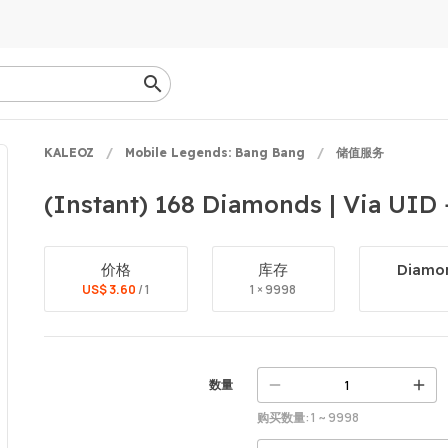
KALEOZ
Mobile Legends: Bang Bang
储值服务
(Instant) 168 Diamonds | Via UID 
价格
库存
Diamon
US$ 3.60
/ 1
1 × 9998
数量
购买数量: 1 ~ 9998