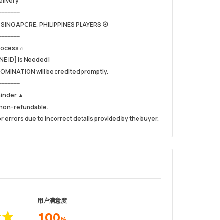
elivery
--------------
 SINGAPORE, PHILIPPINES PLAYERS ⦿
--------------
rocess ⌂
NE ID] is Needed!
NOMINATION will be credited promptly.
--------------
minder ▲
e non-refundable.
or errors due to incorrect details provided by the buyer.
用户满意度
100
%