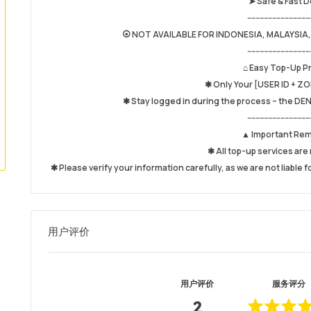
➤ Safe & Fast D
------------------------------
⦿ NOT AVAILABLE FOR INDONESIA, MALAYSIA,
------------------------------
⌂ Easy Top-Up P
✱ Only Your [USER ID + ZO
✱ Stay logged in during the process – the DE
------------------------------
▲ Important Re
✱ All top-up services ar
✱ Please verify your information carefully, as we are not liable f
用户评价
用户评价
服务评分
2