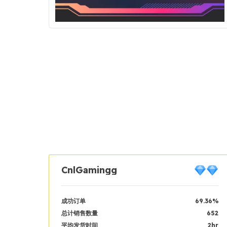
CnlGamingg
成功订单
69.36%
总计销售数量
652
平均发货时间
2hr