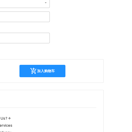
加
加入购物车
入
购
物
车
 Us? ✧
ervices