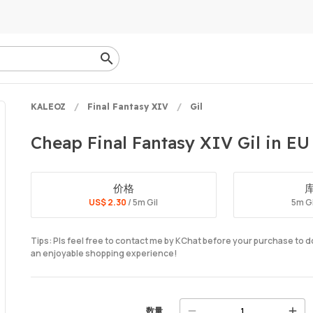
KALEOZ
Final Fantasy XIV
Gil
Cheap Final Fantasy XIV Gil in EU
价格
US$ 2.30
/ 5m Gil
5m Gi
Tips: Pls feel free to contact me by KChat before your purchase to 
an enjoyable shopping experience!
数量