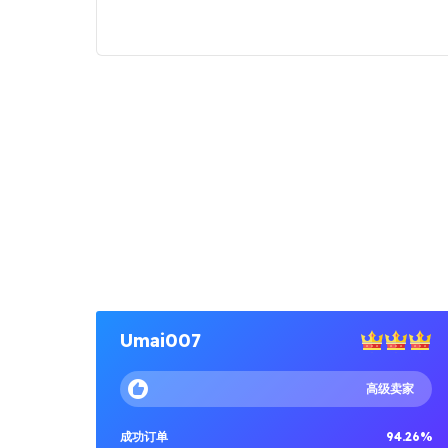
Umai007
高级卖家
成功订单
94.26%