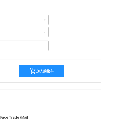
加
加入购物车
入
购
物
车
 Face Trade /Mail