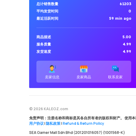
总计销售数量
61203
平均发货时间
0
最近活跃时间
59 min ago
商品描述
5.00
服务质量
4.99
发货速度
4.99
卖家信息
卖家商品
联系卖家
© 2026 KALEOZ.com
免责声明：注册名称和商标是其各自所有者的版权和财产。 使用本
用户协议
|
隐私政策
|
Refund & Return Policy
SEA Gamer Mall Sdn Bhd (201201016057) (1001568-K)