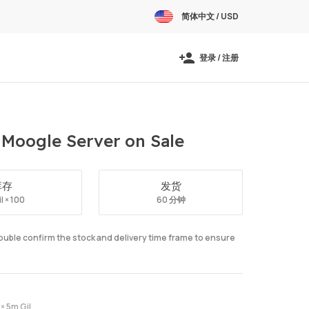
简体中文 / USD
登录 / 注册
 Moogle Server on Sale
库存
发货
l × 100
60 分钟
double confirm the stock and delivery time frame to ensure
× 5m Gil