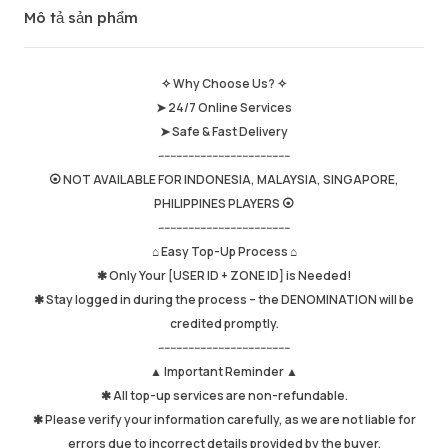
Mô tả sản phẩm
Tổng doanh thu
652
Thời gian giao hàng
0
Thời gian hoạt động cuối cùng
just now
✧ Why Choose Us? ✧
➤ 24/7 Online Services
Mô tả sản phẩm
5.00
➤ Safe & Fast Delivery
Chất lượng dịch vụ
4.98
--------------------------------------------
Tốc độ giao hàng
4.97
⦿ NOT AVAILABLE FOR INDONESIA, MALAYSIA, SINGAPORE,
PHILIPPINES PLAYERS ⦿
--------------------------------------------
⌂ Easy Top-Up Process ⌂
Thông tin
Cửa hàng
Leave message
✱ Only Your [USER ID + ZONE ID] is Needed!
✱ Stay logged in during the process – the DENOMINATION will be
credited promptly.
--------------------------------------------
▲ Important Reminder ▲
✱ All top-up services are non-refundable.
✱ Please verify your information carefully, as we are not liable for
errors due to incorrect details provided by the buyer.