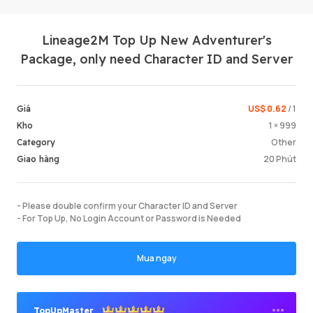
Lineage2M Top Up New Adventurer's
Package, only need Character ID and Server
US$ 0.62
/ 1
Giá
1 × 999
Kho
Đăng n
Other
Category
20 Phút
Giao hàng
- Please double confirm your Character ID and Server
- For Top Up, No Login Account or Password is Needed
Mua ngay
TopUpMaster