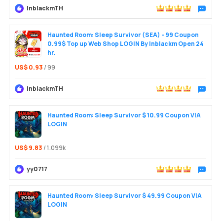
InblackmTH
Trò chu
Haunted Room: Sleep Survivor (SEA) - 99 Coupon
0.99$ Top up Web Shop LOGIN By Inblackm Open 24
hr.
US$ 0.93
/ 99
InblackmTH
Trò chu
Haunted Room: Sleep Survivor $ 10.99 Coupon VIA
LOGIN
US$ 9.83
/ 1.099k
yy0717
Trò chu
Haunted Room: Sleep Survivor $ 49.99 Coupon VIA
LOGIN