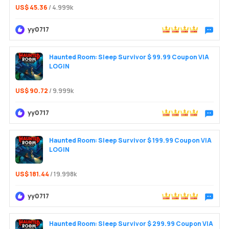
US$ 45.36
/ 4.999k
yy0717
Trò chu
Haunted Room: Sleep Survivor $ 99.99 Coupon VIA
LOGIN
US$ 90.72
/ 9.999k
yy0717
Trò chu
Haunted Room: Sleep Survivor $ 199.99 Coupon VIA
LOGIN
US$ 181.44
/ 19.998k
yy0717
Trò chu
Haunted Room: Sleep Survivor $ 299.99 Coupon VIA