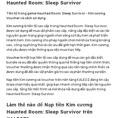
Haunted Room: Sleep Survivor
Tiền tệ trong game Haunted Room: Sleep Survivor – Kim cương,
Voucher và cách sử dụng
Kim cương
là tiền tệ cao cấp trong Haunted Room: Sleep Survivor,
được sử dụng để mua vật phẩm cao cấp, nâng cấp đặc biệt và các tài
nguyên quan trọng giúp người chơi sống sót lâu hơn và phát triển
nhanh hơn. Kim cương cho phép người chơi mở khóa trang bị nâng
cao, công cụ phòng thủ và các ưu đãi giới hạn thời gian. Kim cương
chủ yếu được nhận thông qua việc mua trực tiếp.
Voucher
là một loại tiền tệ cao cấp dùng để mua các gói đặc biệt,
bundle và ưu đãi độc quyền thông qua hệ thống nạp tiền chính thức.
Voucher thường được nhận thông qua các nền tảng chính thức và
được dùng để đổi các vật phẩm giá trị cao và phần thưởng sự kiện.
Nạp tiền Kim cương và Voucher trên nền tảng KALEOZ đáng tin cậy
là lựa chọn hiệu quả nhất, giúp bạn nhanh chóng tiếp cận tài nguyên
cao cấp, tăng tốc tiến trình và mở khóa nội dung độc quyền trong
Haunted Room: Sleep Survivor.
Làm thế nào để Nạp tiền Kim cương
Haunted Room: Sleep Survivor trên