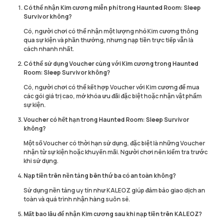
Có thể nhận Kim cương miễn phí trong Haunted Room: Sleep
Survivor không?
Có, người chơi có thể nhận một lượng nhỏ Kim cương thông
qua sự kiện và phần thưởng, nhưng nạp tiền trực tiếp vẫn là
cách nhanh nhất.
Có thể sử dụng Voucher cùng với Kim cương trong Haunted
Room: Sleep Survivor không?
Có, người chơi có thể kết hợp Voucher với Kim cương để mua
các gói giá trị cao, mở khóa ưu đãi đặc biệt hoặc nhận vật phẩm
sự kiện.
Voucher có hết hạn trong Haunted Room: Sleep Survivor
không?
Một số Voucher có thời hạn sử dụng, đặc biệt là những Voucher
nhận từ sự kiện hoặc khuyến mãi. Người chơi nên kiểm tra trước
khi sử dụng.
Nạp tiền trên nền tảng bên thứ ba có an toàn không?
Sử dụng nền tảng uy tín như KALEOZ giúp đảm bảo giao dịch an
toàn và quá trình nhận hàng suôn sẻ.
Mất bao lâu để nhận Kim cương sau khi nạp tiền trên KALEOZ?