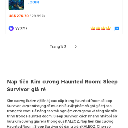
LOGIN
US$ 276.70
/ 29.997k
yy0717
Trò chu
Trang
1
/
3
Next
Nạp tiền Kim cương Haunted Room: Sleep
Survivor giá rẻ
Kim cương là đơn vị tiền tệ cao cấp trong Haunted Room: Sleep
Survivor, được sử dụng để mua nhiều vật phẩm và gói giá trị cao
trong trò chơi. Để nâng cao trải nghiệm chơi game và tăng tốc tiến
trình trong Haunted Room: Sleep Survivor, cách nhanh nhất để sở
hữu Kim cương giá rẻ là thông qua KALEOZ. Nạp tiền Kim cương
Haunted Room: Sleep Survivor dễ dàng trên KALEOZ. Chọn số