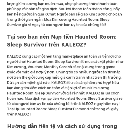
lượng Kim cương bạn muốn mua, chọn phương thức thanh toán
phù hợp và hoàn tất giao dịch. Sau khi thanh toán thành công, hãy
liên hệ người bán qua KChat. Người bán sẽ giao Kim cương cho bạn
trong thời gian ngắn. Mua Kim cương Haunted Room: Sleep
Survivor giá rẻ ngay từ các người bán uy tín của chúng tôi!
Tại sao bạn nên Nạp tiền Haunted Room:
Sleep Survivor trên KALEOZ?
KALEOZ cung cấp một nền tảng marketplace an toàn và tiện lợi cho
người chơi Haunted Room: Sleep Survivor để mua các vật phẩm như
Kim cương, Voucher, Monthly Card và các nội dung trong game
khác với mức giá hợp lý hơn. Chúng tôi có nhiều người bán từ khắp
nơi trên thế giới cung cấp mức giá cạnh tranh nhất trên thị trường.
Dù bạn cần mệnh giá nào, KALEOZ đều có sản phẩm phù hợp! Nếu
bạn đang tìm kiếm cách an toàn và tiện lợi để mua Kim cương
Haunted Room: Sleep Survivor với giá rẻ nhất, KALEOZ là lựa chọn
hoàn hảo. Mua dịch vụ nạp tiền Haunted Room: Sleep Survivor giá rẻ
từ các người bán uy tín của chúng tôi trên KALEOZ ngay hôm nay!
Top Up Haunted Room: Sleep Survivor Diamond chỉ trong vài giây
trên KALEOZ!
Hướng dẫn tiền tệ và cách sử dụng trong