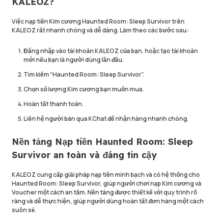
KALEOZ?
Việc nạp tiền Kim cương Haunted Room: Sleep Survivor trên
KALEOZ rất nhanh chóng và dễ dàng. Làm theo các bước sau:
Đăng nhập vào tài khoản KALEOZ của bạn, hoặc tạo tài khoản
mới nếu bạn là người dùng lần đầu.
Tìm kiếm “Haunted Room: Sleep Survivor”.
Chọn số lượng Kim cương bạn muốn mua.
Hoàn tất thanh toán.
Liên hệ người bán qua KChat để nhận hàng nhanh chóng.
Nền tảng Nạp tiền Haunted Room: Sleep
Survivor an toàn và đáng tin cậy
KALEOZ cung cấp giải pháp nạp tiền minh bạch và có hệ thống cho
Haunted Room: Sleep Survivor, giúp người chơi nạp Kim cương và
Voucher một cách an tâm. Nền tảng được thiết kế với quy trình rõ
ràng và dễ thực hiện, giúp người dùng hoàn tất đơn hàng một cách
suôn sẻ.