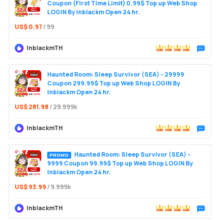
Coupon (First Time Limit) 0.99$ Top up Web Shop
LOGIN By Inblackm Open 24 hr.
US$ 0.97
/ 99
InblackmTH
Trò chu
Haunted Room: Sleep Survivor (SEA) - 29999
Coupon 299.99$ Top up Web Shop LOGIN By
Inblackm Open 24 hr.
Đăng n
US$ 281.98
/ 29.999k
InblackmTH
Trò chu
Haunted Room: Sleep Survivor (SEA) -
PROMO
9999 Coupon 99.99$ Top up Web Shop LOGIN By
Inblackm Open 24 hr.
US$ 93.99
/ 9.999k
InblackmTH
Trò chu