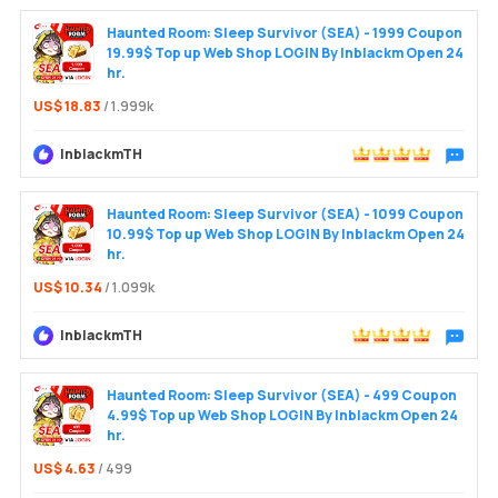
Haunted Room: Sleep Survivor (SEA) - 1999 Coupon
19.99$ Top up Web Shop LOGIN By Inblackm Open 24
hr.
US$ 18.83
/ 1.999k
InblackmTH
Trò chu
Haunted Room: Sleep Survivor (SEA) - 1099 Coupon
10.99$ Top up Web Shop LOGIN By Inblackm Open 24
hr.
US$ 10.34
/ 1.099k
InblackmTH
Trò chu
Haunted Room: Sleep Survivor (SEA) - 499 Coupon
4.99$ Top up Web Shop LOGIN By Inblackm Open 24
hr.
US$ 4.63
/ 499