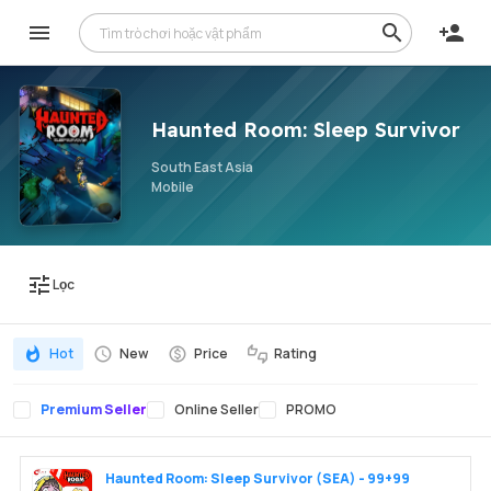
Haunted Room: Sleep Survivor
South East Asia
Mobile
Lọc
Hot
New
Price
Rating
Premium Seller
Online Seller
PROMO
Haunted Room: Sleep Survivor (SEA) - 99+99