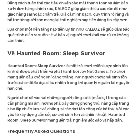
Bằng cách tuân thủ các tiêu chuẩn bảo mật thanh toán và đảm bảo
xử lý đơn hàng chính xác, KALEOZ giúp giảm thiểu các vấn đề như
giao hàng sai hoặc chậm trễ. Giá cả minh bạch, quy trình rõ ràng và
hỗ trợ từ người bán mang lại trải nghiệm nạp tiền đáng tin cậy hơn.
Lựa chọn một nền tảng nạp tiền uy tín như KALEOZ sẽ giúp đảm bảo
quá trình diễn ra suôn sẻ và bảo vệ người chơi khỏi các rủi ro không
cần thiết.
Về Haunted Room: Sleep Survivor
Haunted Room: Sleep Survivor
là một trò chơi chiến lược sinh tồn
kinh dị được phát triển và phát hành bởi Joy Net Games. Trò chơi
mang đến bầu không khí căng thẳng, nơi người chơi phải sinh tồn
trước các mối đe dọa siêu nhiên trong khi quản lý nguồn tài nguyên
hạn chế.
Người chơi sẽ vào vai những người sống sót bị mắc kẹt trong các
căn phòng ma ám, nơi họ phải xây dựng phòng thủ, nâng cấp trang
bị và lập chiến lược để chống lại các đợt tấn công của kẻ thù. Với các
yếu tố xây dựng căn cứ, cơ chế sinh tồn và chiến thuật, Haunted
Room: Sleep Survivor mang đến trải nghiệm độc đáo và hấp dẫn.
Frequently Asked Questions