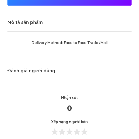
Người bán cao cấp
Mô tả sản phẩm
Đơn hàng thành công
94.26%
Tổng doanh thu
61268
Thời gian giao hàng
0
Delivery Method: Face to Face Trade /Mail
Thời gian hoạt động cuối cùng
24 min ago
Mô tả sản phẩm
5.00
Đánh giá người dùng
Chất lượng dịch vụ
4.99
Tốc độ giao hàng
4.99
Nhận xét
0
Thông tin
Cửa hàng
Trò chuyện với người bán
Xếp hạng người bán