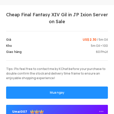
Cheap Final Fantasy XIV Gil in JP Ixion Server
on Sale
US$ 2.30
/ 5m Gil
Giá
5m Gil × 100
Kho
Đăng n
60 Phút
Giao hàng
Tips: Pls feel free to contact me by KChat before your purchase to
double confirm the stock and delivery time frame to ensure an
enjoyable shopping experience!
Mua ngay
Umai007