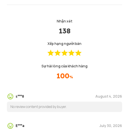
Nhận xét
138
Xếp hạng người bán
Sự hài lòng của khách hàng
100
%
August 4, 2026
s***8
No review content provided by buyer.
July 30, 2026
E***a