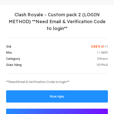
Clash Royale - Custom pack 2 (LOGIN
METHOD) **Need Email & Verification Code
to login**
US$ 9.41
/ 1
Giá
Đăng n
1 × 9831
Kho
Others
Category
10 Phút
Giao hàng
**Need Email & Verification Code to login**
Mua ngay