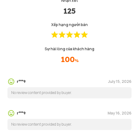
Nhận xét
125
Xếp hạng người bán
Sự hài lòng của khách hàng
100
%
July 15, 2026
r***9
No review content provided by buyer.
May 16, 2026
r***9
No review content provided by buyer.