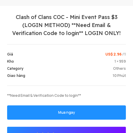
Clash of Clans COC - Mini Event Pass $3
(LOGIN METHOD) **Need Email &
Verification Code to login** LOGIN ONLY!
US$ 2.96
/ 1
Giá
Đăng n
1 × 959
Kho
Others
Category
10 Phút
Giao hàng
**Need Email & Verification Code to login**
Mua ngay