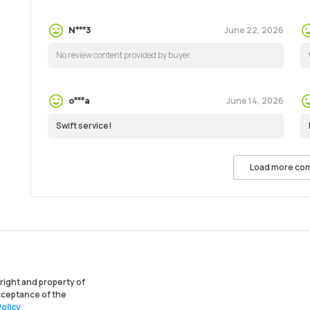
June 22, 2026
N***3
No review content provided by buyer.
June 14, 2026
o***a
Swift service!
Load more co
ight and property of
acceptance of the
olicy