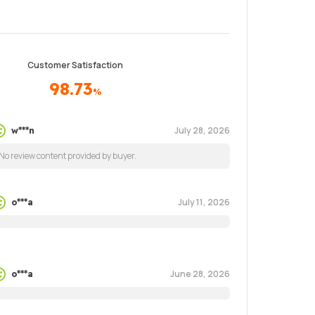
Customer Satisfaction
98.73
%
July 28, 2026
w***n
No review content provided by buyer.
July 11, 2026
o***a
June 28, 2026
o***a