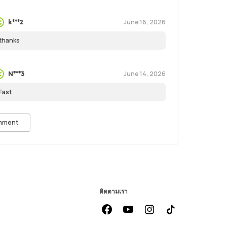
June 16, 2026
k***2
thanks
June 14, 2026
N***3
Fast
mment
ติดตามเรา
facebook
youtube
instagram
Tiktok