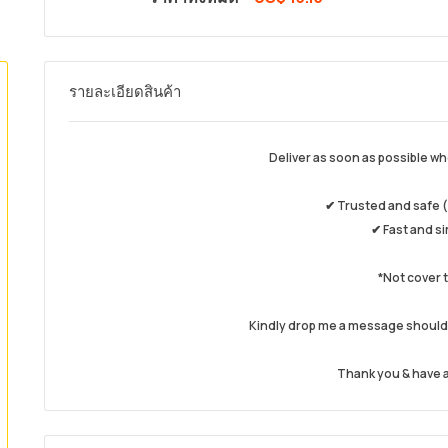
รายละเอียดสินค้า
Deliver as soon as possible wh
✔ Trusted and safe (
✔ Fast and s
*Not cover 
Kindly drop me a message should
Thank you & have a