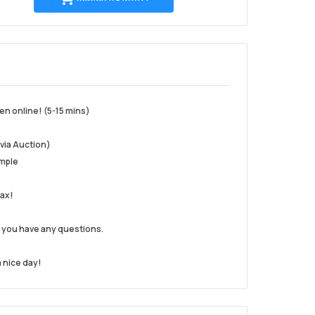
ค้า
เข้า
ตะกร้า
en online! (5-15 mins)
via Auction)
imple
tax!
 you have any questions.
 nice day!