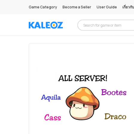
Game Category
Become a Seller
User Guide
เกี่ยวกั