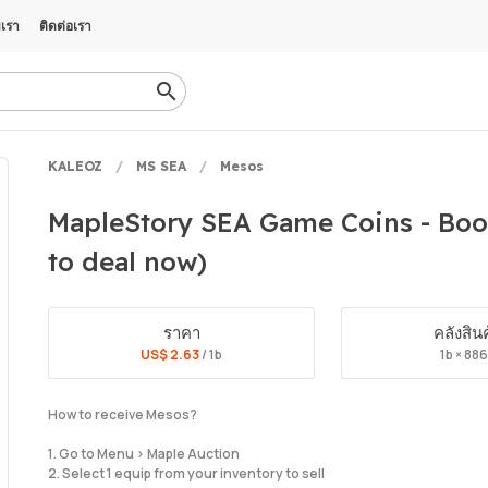
บเรา
ติดต่อเรา
KALEOZ
MS SEA
Mesos
MapleStory SEA Game Coins - Boo
to deal now)
ราคา
คลังสิน
US$ 2.63
/ 1b
1b × 88
How to receive Mesos?
1. Go to Menu > Maple Auction
2. Select 1 equip from your inventory to sell