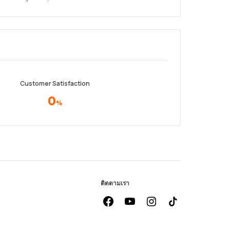
Customer Satisfaction
0
%
ติดตามเรา
facebook
youtube
instagram
Tiktok