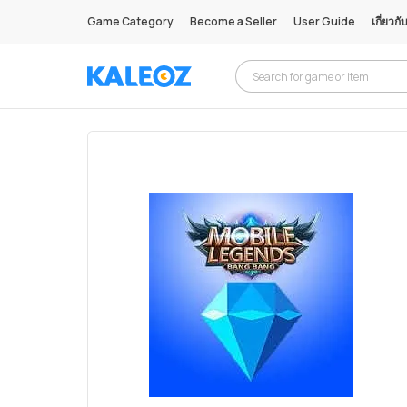
Game Category
Become a Seller
User Guide
เกี่ยวกั