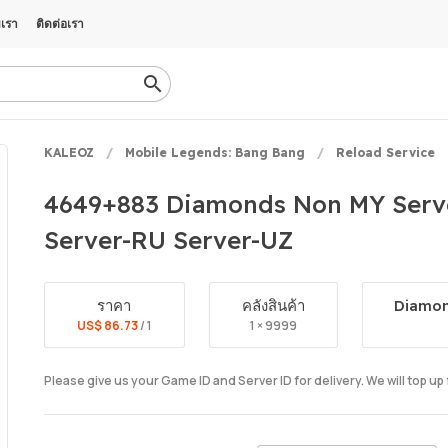
บเรา
ติดต่อเรา
KALEOZ
Mobile Legends: Bang Bang
Reload Service
4649+883 Diamonds Non MY Serve
Server-RU Server-UZ
ราคา
คลังสินค้า
Diamon
US$ 86.73
/ 1
1 × 9999
Please give us your Game ID and Server ID for delivery. We will top up