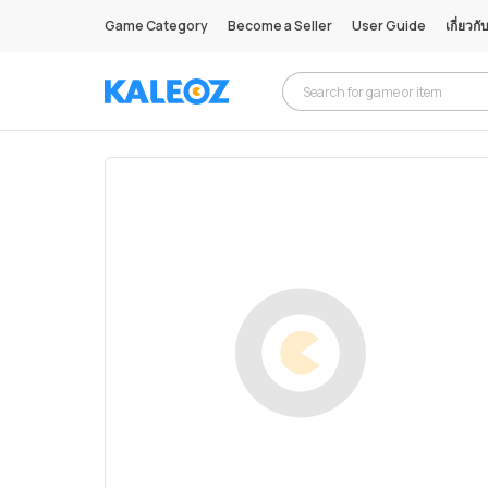
Game Category
Become a Seller
User Guide
เกี่ยวกั