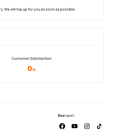
. We will top up for you as soon as possible.
Customer Satisfaction
0
%
ติดตามเรา