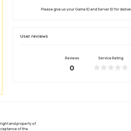
Please give us your Game ID and Server ID for delivery
User reviews
Reviews
Service Rating
0
ight and property of
acceptance of the