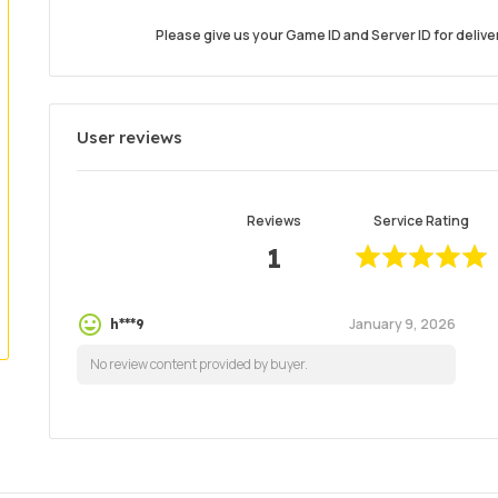
Please give us your Game ID and Server ID for delivery
User reviews
Reviews
Service Rating
1
January 9, 2026
h***9
No review content provided by buyer.