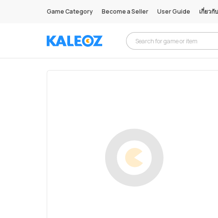
Game Category
Become a Seller
User Guide
เกี่ยวกั