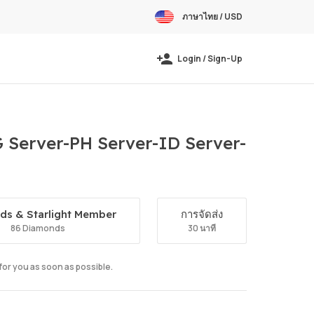
ภาษาไทย / USD
Login / Sign-Up
Server-PH Server-ID Server-
ds & Starlight Member
การจัดส่ง
86 Diamonds
30 นาที
 for you as soon as possible.