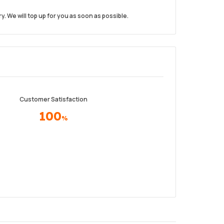
. We will top up for you as soon as possible.
Customer Satisfaction
100
%