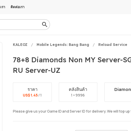
บเรา
ติดต่อเรา
KALEOZ
Mobile Legends: Bang Bang
Reload Service
78+8 Diamonds Non MY Server-SG 
RU Server-UZ
ราคา
คลังสินค้า
Diamon
US$ 1.45
/ 1
1 × 9996
Please give us your Game ID and Server ID for delivery. We will top up