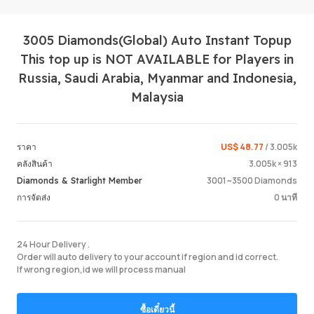
3005 Diamonds(Global) Auto Instant Topup
This top up is NOT AVAILABLE for Players in
Russia, Saudi Arabia, Myanmar and Indonesia,
Malaysia
Login /
US$ 48.77
/ 3.005k
ราคา
3.005k × 913
คลังสินค้า
3001~3500 Diamonds
Diamonds & Starlight Member
0 นาที
การจัดส่ง
24 Hour Delivery .
Order will auto delivery to your account if region and id correct.
If wrong region,id we will process manual
ซื้อเดี๋ยวนี้