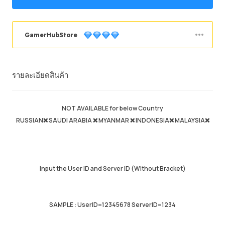
GamerHubStore
คำสั่งซื้อสำเร็จ
92.77%
รายละเอียดสินค้า
ยอดขายโดยรวม
2193
Average Delivery Time
0
เวลาใช้งานล่าสุด
just now
NOT AVAILABLE for below Country
RUSSIAN❌ SAUDI ARABIA ❌ MYANMAR ❌ INDONESIA❌ MALAYSIA❌
รายละเอียดสินค้า
4.99
คุณภาพการให้บริการ
4.97
ความเร็วในการส่ง
4.97
Input the User ID and Server ID (Without Bracket)
Info
Store
Leave message
SAMPLE : UserID=12345678 ServerID=1234