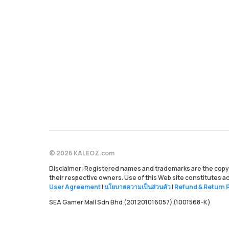
© 2026 KALEOZ.com
Disclaimer: Registered names and trademarks are the copyr
their respective owners. Use of this Web site constitutes 
User Agreement
|
นโยบายความเป็นส่วนตัว
|
Refund & Return P
SEA Gamer Mall Sdn Bhd (201201016057) (1001568-K)