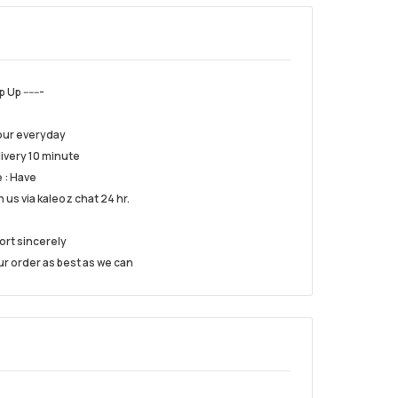
Up -------
hour everyday
livery 10 minute
e : Have
h us via kaleoz chat 24 hr.
ort sincerely
our order as best as we can