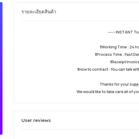
รายละเอียดสินค้า
------- INSTANT Top 
❗️Working Time : 24 
❗️Process Time : Fast De
❗️Receipt Invoic
❗️How to contract : You can talk wit
Thanks for your supp
We would like to take care all of y
User reviews