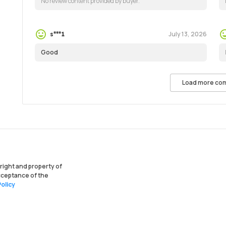
No review content provided by buyer.
July 13, 2026
s***1
Good
Load more co
ight and property of
acceptance of the
olicy