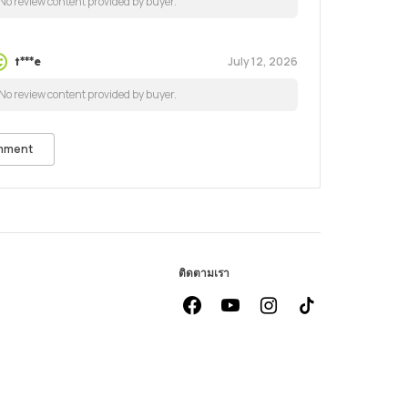
No review content provided by buyer.
July 12, 2026
t***e
No review content provided by buyer.
mment
ติดตามเรา
facebook
youtube
instagram
Tiktok