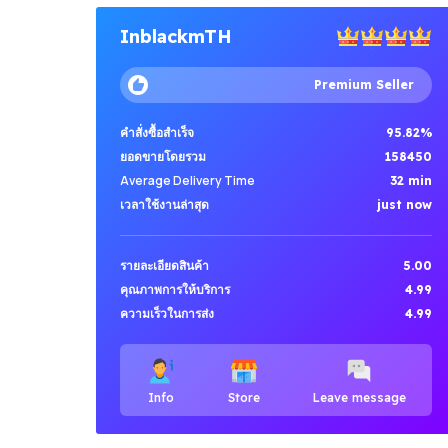
InblackmTH
Premium Seller
คำสั่งซื้อสำเร็จ
95.82%
ยอดขายโดยรวม
158450
Average Delivery Time
32 min
เวลาใช้งานล่าสุด
just now
รายละเอียดสินค้า
5.00
คุณภาพการให้บริการ
4.99
ความเร็วในการส่ง
4.99
Info
Store
Leave message