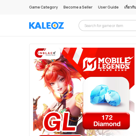
Game Category
Become a Seller
User Guide
เกี่ยวกั