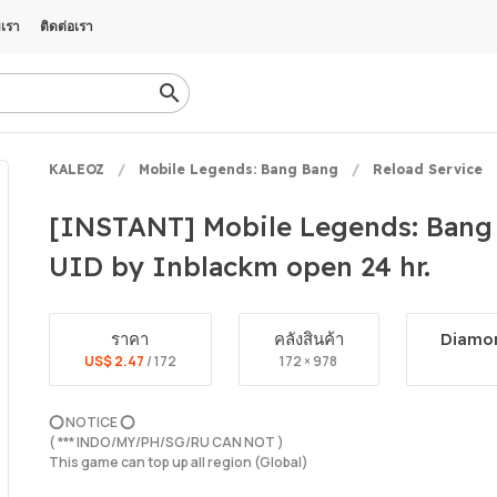
บเรา
ติดต่อเรา
KALEOZ
Mobile Legends: Bang Bang
Reload Service
[INSTANT] Mobile Legends: Bang 
UID by Inblackm open 24 hr.
ราคา
คลังสินค้า
Diamon
US$ 2.47
/ 172
172 × 978
⭕️ NOTICE ⭕️
( *** INDO/MY/PH/SG/RU CAN NOT )
This game can top up all region (Global)