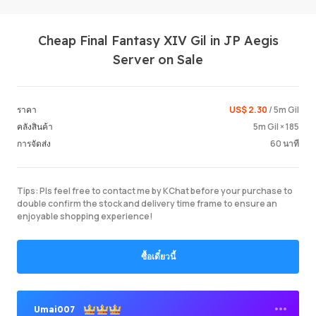
Cheap Final Fantasy XIV Gil in JP Aegis
Server on Sale
US$ 2.30
/ 5m Gil
ราคา
5m Gil × 185
คลังสินค้า
Login /
60 นาที
การจัดส่ง
Tips: Pls feel free to contact me by KChat before your purchase to
double confirm the stock and delivery time frame to ensure an
enjoyable shopping experience!
ซื้อเดี๋ยวนี้
Umai007