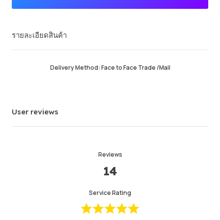
Premium Seller
รายละเอียดสินค้า
คำสั่งซื้อสำเร็จ
94.26%
ยอดขายโดยรวม
61251
Average Delivery Time
2hr
Delivery Method: Face to Face Trade /Mail
เวลาใช้งานล่าสุด
16 min ago
รายละเอียดสินค้า
5.00
User reviews
คุณภาพการให้บริการ
4.99
ความเร็วในการส่ง
4.99
Reviews
14
Info
Store
พูดคุยกับผู้ขาย
Service Rating