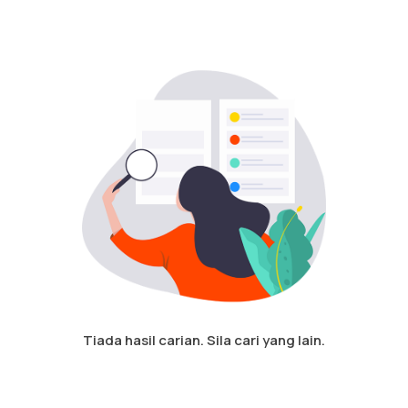
Log Mas
Tiada hasil carian. Sila cari yang lain.