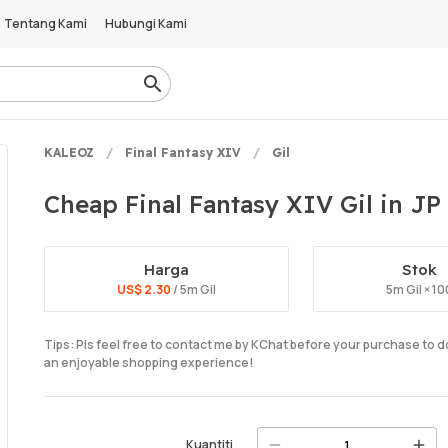
Tentang Kami
Hubungi Kami
KALEOZ
Final Fantasy XIV
Gil
Cheap Final Fantasy XIV Gil in JP
Harga
Stok
US$ 2.30
/ 5m Gil
5m Gil × 10
Tips: Pls feel free to contact me by KChat before your purchase to 
an enjoyable shopping experience!
Kuantiti