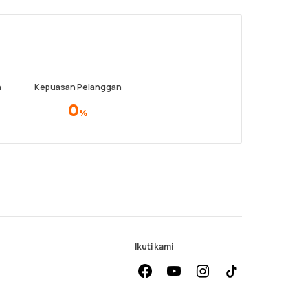
n
Kepuasan Pelanggan
0
%
Ikuti kami
facebook
youtube
instagram
Tiktok