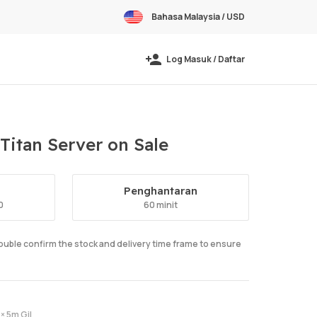
Bahasa Malaysia / USD
Log Masuk / Daftar
 Titan Server on Sale
Penghantaran
0
60 minit
double confirm the stock and delivery time frame to ensure
× 5m Gil