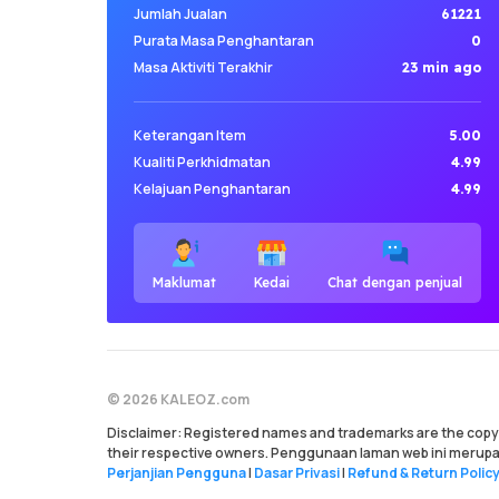
Jumlah Jualan
61221
Purata Masa Penghantaran
0
Masa Aktiviti Terakhir
23 min ago
Keterangan Item
5.00
Kualiti Perkhidmatan
4.99
Kelajuan Penghantaran
4.99
Maklumat
Kedai
Chat dengan penjual
© 2026 KALEOZ.com
Disclaimer: Registered names and trademarks are the copyr
their respective owners. Penggunaan laman web ini merup
Perjanjian Pengguna
|
Dasar Privasi
|
Refund & Return Polic