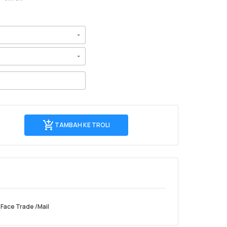
Tambah
TAMBAH KE TROLI
ke
troli
 Face Trade /Mail