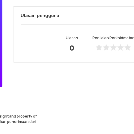
Ulasan pengguna
Ulasan
Penilaian Perkhidmata
0
ight and property of
akan penerimaan dari
y