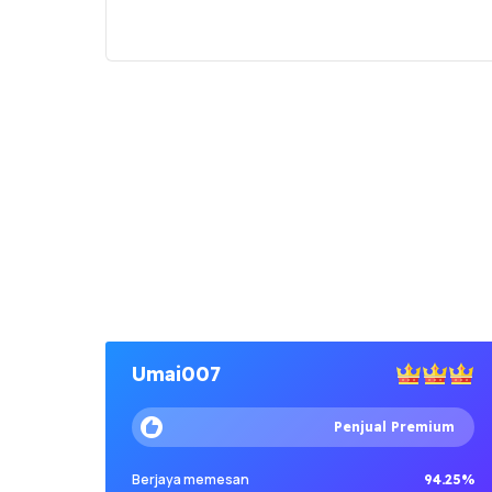
Umai007
Penjual Premium
Berjaya memesan
94.25%