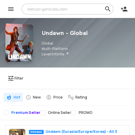
Undawn - Global
Global
Multi-Platform
Level Infinite
Filter
Hot
New
Price
Rating
Premium Seller
Online Seller
PROMO
Undawn (Eurasia/Europe/Korea) - All 3
PROMO