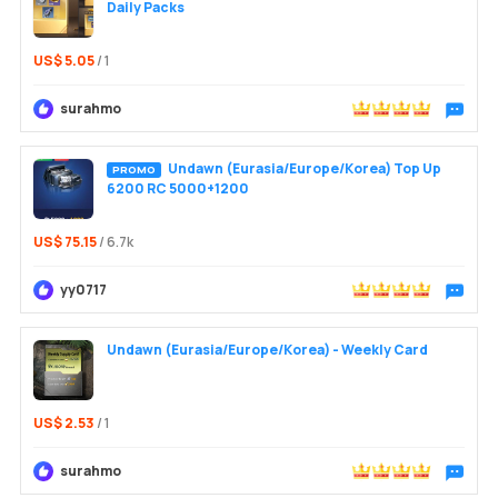
Daily Packs
US$ 5.05
/ 1
surahmo
Chat de
Undawn (Eurasia/Europe/Korea) Top Up
PROMO
6200 RC 5000+1200
Masuk /
US$ 75.15
/ 6.7k
yy0717
Chat de
Undawn (Eurasia/Europe/Korea) - Weekly Card
US$ 2.53
/ 1
surahmo
Chat de