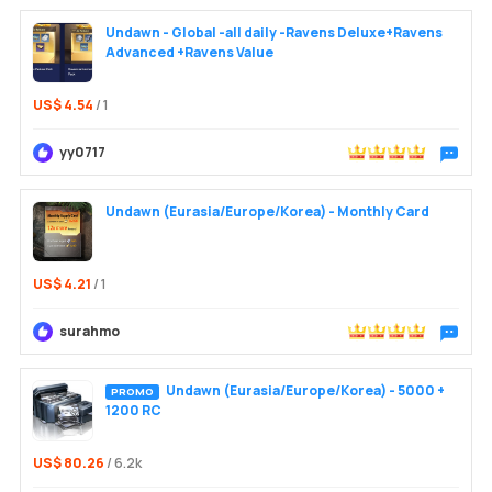
Undawn - Global -all daily -Ravens Deluxe+Ravens
Advanced +Ravens Value
US$ 4.54
/ 1
yy0717
Chat de
Undawn (Eurasia/Europe/Korea) - Monthly Card
US$ 4.21
/ 1
surahmo
Chat de
Undawn (Eurasia/Europe/Korea) - 5000 +
PROMO
1200 RC
US$ 80.26
/ 6.2k