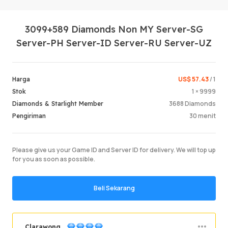
3099+589 Diamonds Non MY Server-SG
Server-PH Server-ID Server-RU Server-UZ
US$ 57.43
/ 1
Harga
1 × 9999
Stok
Masuk /
3688 Diamonds
Diamonds & Starlight Member
30 menit
Pengiriman
Please give us your Game ID and Server ID for delivery. We will top up
for you as soon as possible.
Beli Sekarang
Clarawong