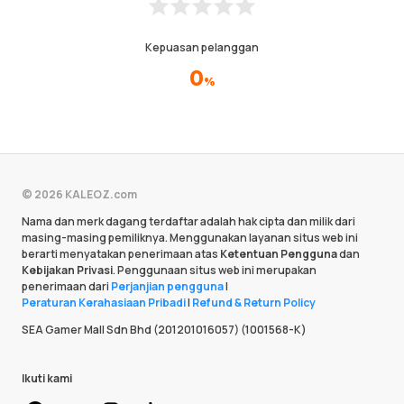
Kepuasan pelanggan
0
%
© 2026 KALEOZ.com
Nama dan merk dagang terdaftar adalah hak cipta dan milik dari
masing-masing pemiliknya. Menggunakan layanan situs web ini
berarti menyatakan penerimaan atas
Ketentuan Pengguna
dan
Kebijakan Privasi
. Penggunaan situs web ini merupakan
penerimaan dari
Perjanjian pengguna
|
Peraturan Kerahasiaan Pribadi
|
Refund & Return Policy
SEA Gamer Mall Sdn Bhd (201201016057) (1001568-K)
Ikuti kami