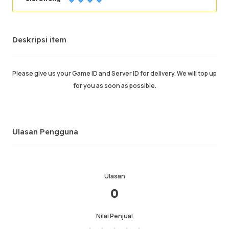
Pesanan sukses
90.18%
Deskripsi item
Penjualan total
3252
Pengiriman Rata-rata
0
Waktu Aktif Terakhir
1 min ago
Please give us your Game ID and Server ID for delivery. We will top up
for you as soon as possible.
Deskripsi item
4.99
Kualitas layanan
4.98
Kecepatan pengiriman
4.97
Ulasan Pengguna
Info
Toko
Chat dengan penjual
Ulasan
0
Nilai Penjual