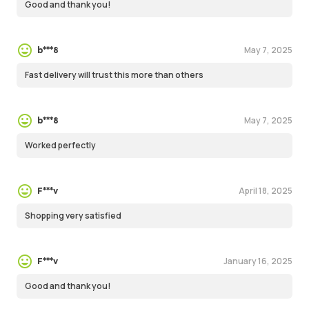
Good and thank you!
May 7, 2025
b***8
Fast delivery will trust this more than others
May 7, 2025
b***8
Worked perfectly
April 18, 2025
F***v
Shopping very satisfied
January 16, 2025
F***v
Good and thank you!