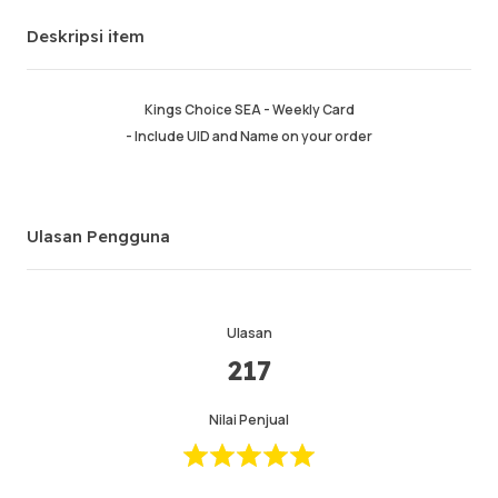
Deskripsi item
Pesanan sukses
99.75%
Penjualan total
190465
Pengiriman Rata-rata
4 min
Kings Choice SEA - Weekly Card
Waktu Aktif Terakhir
18 min ago
- Include UID and Name on your order
Deskripsi item
5.00
Kualitas layanan
5.00
Ulasan Pengguna
Kecepatan pengiriman
5.00
Ulasan
Info
Toko
Chat dengan penjual
217
Nilai Penjual