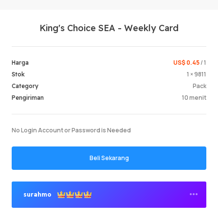
King's Choice SEA - Weekly Card
US$ 0.45
/ 1
Harga
1 × 9811
Stok
Pack
Category
Masuk /
10 menit
Pengiriman
No Login Account or Password is Needed
Beli Sekarang
surahmo
Penjual Premium