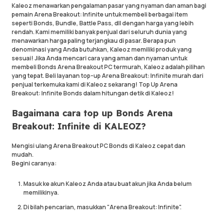
Kaleoz menawarkan pengalaman pasar yang nyaman dan aman bagi
pemain Arena Breakout: Infinite untuk membeli berbagai item
seperti Bonds, Bundle, Battle Pass, dll dengan harga yang lebih
rendah. Kami memiliki banyak penjual dari seluruh dunia yang
menawarkan harga paling terjangkau di pasar. Berapa pun
denominasi yang Anda butuhkan, Kaleoz memiliki produk yang
sesuai! Jika Anda mencari cara yang aman dan nyaman untuk
membeli Bonds Arena Breakout PC termurah, Kaleoz adalah pilihan
yang tepat. Beli layanan top-up Arena Breakout: Infinite murah dari
penjual terkemuka kami di Kaleoz sekarang! Top Up Arena
Breakout: Infinite Bonds dalam hitungan detik di Kaleoz!
Bagaimana cara top up Bonds Arena
Breakout: Infinite di KALEOZ?
Mengisi ulang Arena Breakout PC Bonds di Kaleoz cepat dan
mudah.
Begini caranya:
Masuk ke akun Kaleoz Anda atau buat akun jika Anda belum
memilikinya.
Di bilah pencarian, masukkan "Arena Breakout: Infinite".