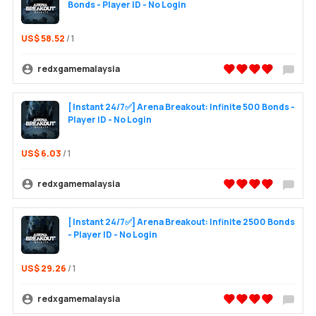
Bonds - Player ID - No Login
US$ 58.52
/ 1
redxgamemalaysia
Leave 
[ Instant 24/7✅] Arena Breakout: Infinite 500 Bonds -
Player ID - No Login
Masuk /
US$ 6.03
/ 1
redxgamemalaysia
Leave 
[ Instant 24/7✅] Arena Breakout: Infinite 2500 Bonds
- Player ID - No Login
US$ 29.26
/ 1
redxgamemalaysia
Leave 